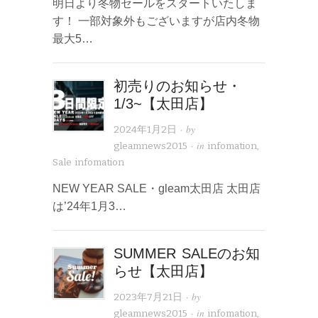
明日より冬物セールをスタートいたしま
す！ 一部対象外もございますが店内冬物
最大5…
初売りのお知らせ・
1/3~【太田店】
· by
2024年1月2日
· in
gleamnews2015
infomation
,
Sale infomation
NEW YEAR SALE・gleam太田店 太田店
は’24年1月3…
SUMMER SALEのお知
らせ【太田店】
· by
2023年7月21日
· in
gleamnews2015
infomation
,