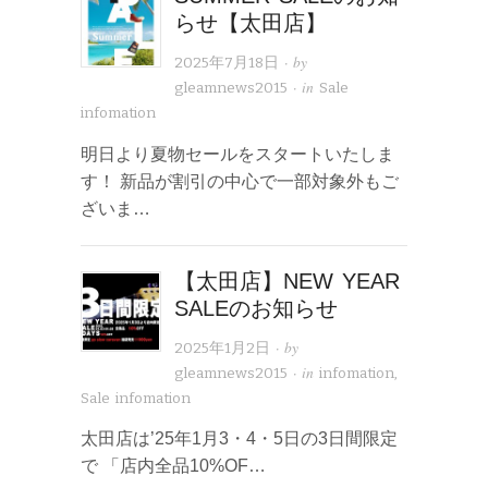
らせ【太田店】
· by
2025年7月18日
· in
gleamnews2015
Sale
infomation
明日より夏物セールをスタートいたしま
す！ 新品が割引の中心で一部対象外もご
ざいま…
【太田店】NEW YEAR
SALEのお知らせ
· by
2025年1月2日
· in
gleamnews2015
infomation
,
Sale infomation
太田店は’25年1月3・4・5日の3日間限定
で 「店内全品10%OF…