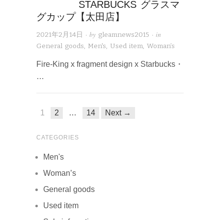
STARBUCKS グラスマ
グカップ【太田店】
· by
· in
2021年2月14日
gleamnews2015
General goods
,
Men's
,
Used item
,
Woman’s
Fire-King x fragment design x Starbucks・
…
1
2
…
14
Next →
CATEGORIES
Men's
Woman’s
General goods
Used item