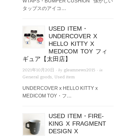
WTAPS・BUMPER CUSHION 懐かしい
タップスのアイコ…
USED ITEM・
UNDERCOVER X
HELLO KITTY X
MEDICOM TOY フィ
ギュア【太田店】
· by
· in
2021年10月20日
gleamnews2015
General goods
,
Used item
UNDERCOVER x HELLO KITTY x
MEDICOM TOY・フ…
USED ITEM・FIRE-
KING X FRAGMENT
DESIGN X