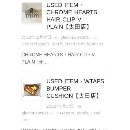
USED ITEM・
CHROME HEARTS
HAIR CLIP V
PLAIN【太田店】
· by
· in
2022年12月17日
gleamnews2015
General goods
,
Men's
,
Used item
,
Woman’s
CHROME HEARTS・HAIR CLIP V
PLAIN オ…
USED ITEM・WTAPS
BUMPER
CUSHION【太田店】
· by
2022年1月17日
· in
gleamnews2015
General goods
,
Used
item