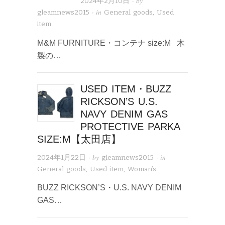
· by
2024年2月10日
· in
gleamnews2015
General goods
,
Used
item
M&M FURNITURE・コンテナ size:M 木
製の…
USED ITEM・BUZZ
RICKSON’S U.S.
NAVY DENIM GAS
PROTECTIVE PARKA
SIZE:M【太田店】
· by
· in
2024年1月22日
gleamnews2015
General goods
,
Used item
,
Woman’s
BUZZ RICKSON’S・U.S. NAVY DENIM
GAS…