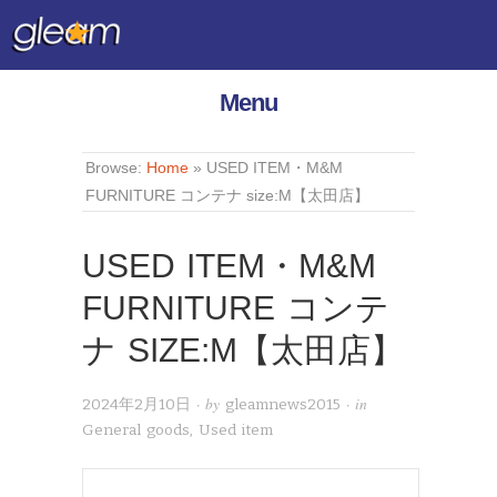
Menu
Browse:
Home
»
USED ITEM・M&M
FURNITURE コンテナ size:M【太田店】
USED ITEM・M&M
FURNITURE コンテ
ナ SIZE:M【太田店】
· by
· in
2024年2月10日
gleamnews2015
General goods
,
Used item