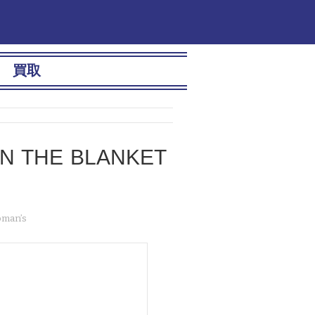
買取
 THE BLANKET
man’s