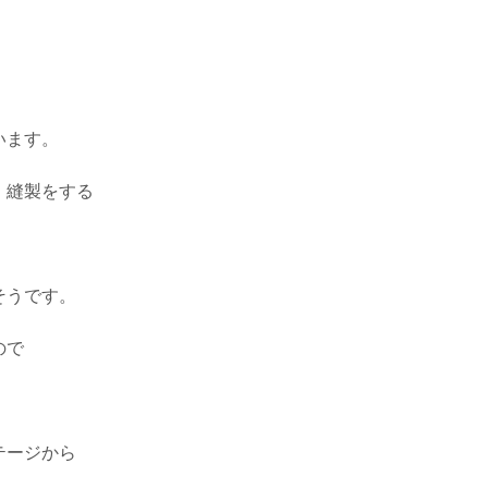
います。
・縫製をする
そうです。
ので
テージから