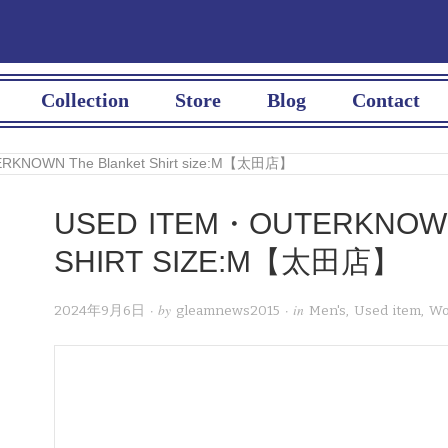
Collection
Store
Blog
Contact
KNOWN The Blanket Shirt size:M【太田店】
USED ITEM・OUTERKNOWN
SHIRT SIZE:M【太田店】
· by
· in
2024年9月6日
gleamnews2015
Men's
,
Used item
,
Wo