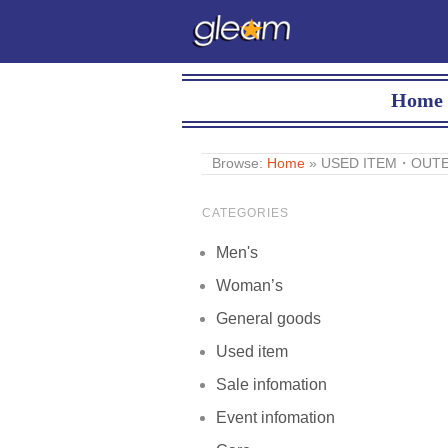
Home
Browse:
Home
»
USED ITEM・OUTER
CATEGORIES
Men's
Woman’s
General goods
Used item
Sale infomation
Event infomation