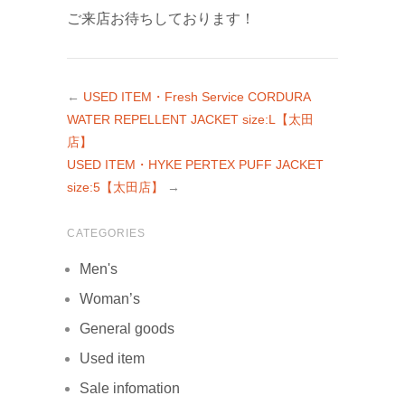
ご来店お待ちしております！
←
USED ITEM・Fresh Service CORDURA
WATER REPELLENT JACKET size:L【太田
店】
USED ITEM・HYKE PERTEX PUFF JACKET
size:5【太田店】
→
CATEGORIES
Men's
Woman’s
General goods
Used item
Sale infomation