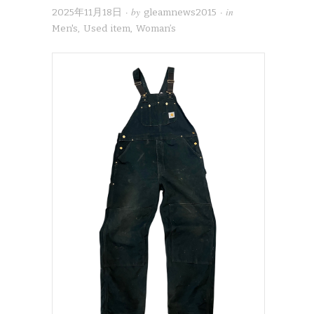
· by
· in
2025年11月18日
gleamnews2015
Men's
,
Used item
,
Woman’s