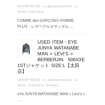
· by
· in
2026年7月13日
gleamnews2015
Men's
,
Used item
COMME des GARÇONS HOMME
PLUS・レザーグルカサンダル …
USED ITEM・EYE
JUNYA WATANABE
MAN × LEVI’S ×
BERBERJIN 506XXE
1STジャケット SIZE:L【太田
店】
· by
· in
2026年7月12日
gleamnews2015
Men's
,
Used item
,
Woman’s
eYe JUNYA WATANABE MAN × Levi’s ×
…