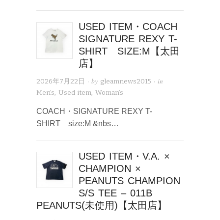
USED ITEM・COACH
SIGNATURE REXY T-
SHIRT SIZE:M【太田
店】
· by
· in
2026年7月22日
gleamnews2015
Men's
,
Used item
,
Woman’s
COACH・SIGNATURE REXY T-
SHIRT size:M &nbs…
USED ITEM・V.A. ×
CHAMPION ×
PEANUTS CHAMPION
S/S TEE – 011B
PEANUTS(未使用)【太田店】