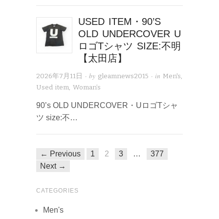
USED ITEM・90’S
OLD UNDERCOVER U
ロゴTシャツ SIZE:不明
【太田店】
· by
· in
2026年7月11日
gleamnews2015
Men's
,
Used item
,
Woman’s
90’s OLD UNDERCOVER・UロゴTシャ
ツ size:不…
← Previous
1
2
3
…
377
Next →
CATEGORIES
Men's