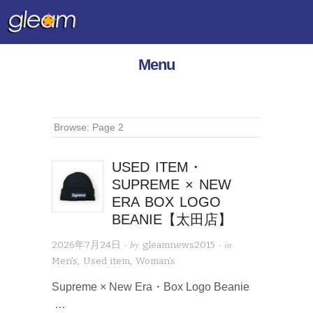
Menu
Browse:
Page 2
USED ITEM・
SUPREME × NEW
ERA BOX LOGO
BEANIE【太田店】
· by
· in
2026年7月24日
gleamnews2015
Men's
,
Used item
,
Woman’s
Supreme × New Era・Box Logo Beanie
…