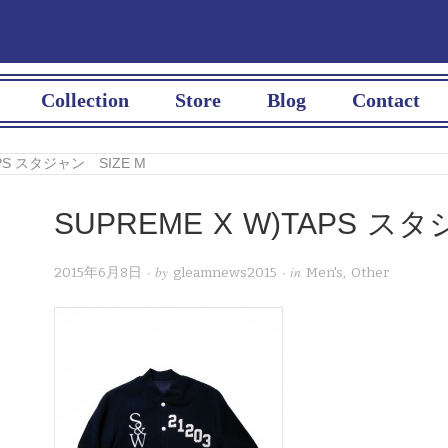
Collection
Store
Blog
Contact
APS スタジャン SIZE M
SUPREME X W)TAPS スタ
· by
· in
2015年6月8日
gleamnews2015
Men's
,
Other