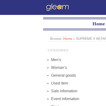
Home
Browse:
Home
»
SUPREME X W)T
CATEGORIES
Men's
Woman’s
General goods
Used item
Sale infomation
Event infomation