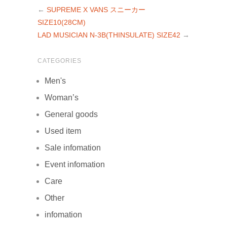
←
SUPREME X VANS スニーカー
SIZE10(28CM)
LAD MUSICIAN N-3B(THINSULATE) SIZE42
→
CATEGORIES
Men's
Woman’s
General goods
Used item
Sale infomation
Event infomation
Care
Other
infomation