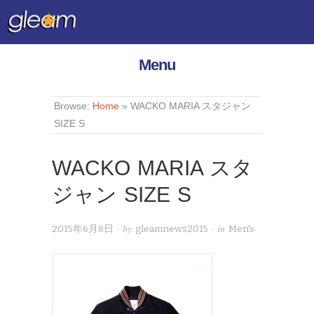
Menu
Browse:
Home
»
WACKO MARIA スタジャン
SIZE S
WACKO MARIA スタ
ジャン SIZE S
· by
· in
2015年6月8日
gleamnews2015
Men's